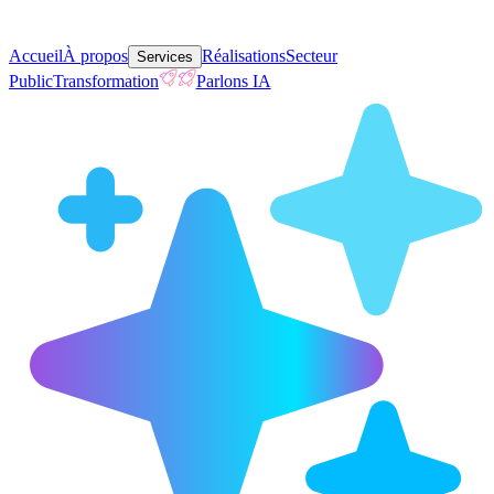
Accueil
À propos
Réalisations
Secteur
Services
Public
Transformation
Parlons IA